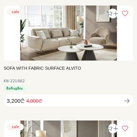
sale
SOFA WITH FABRIC SURFACE ALVITO
KN-221882
მარაგშია
3,200₾
4,000₾
sale