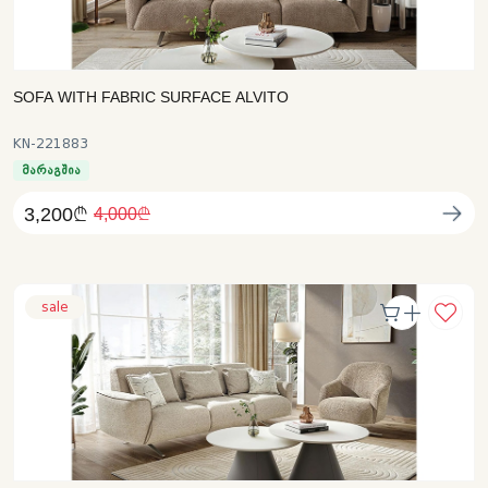
SOFA WITH FABRIC SURFACE ALVITO
KN-221883
მარაგშია
3,200₾
4,000₾
sale