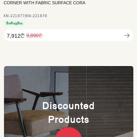
CORNER WITH FABRIC SURFACE CORA
KN-221877/KN-221878
მარაგშია
7,912₾
9,890₾
Discounted
Products