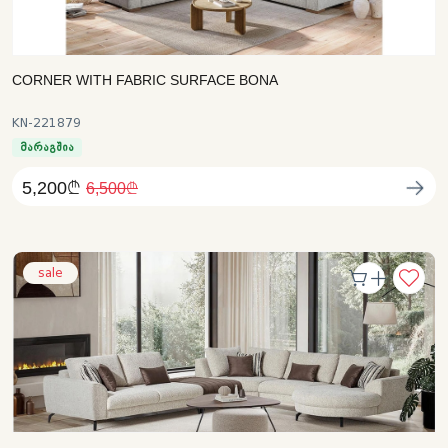
CORNER WITH FABRIC SURFACE BONA
KN-221879
მარაგშია
5,200₾
6,500₾
sale