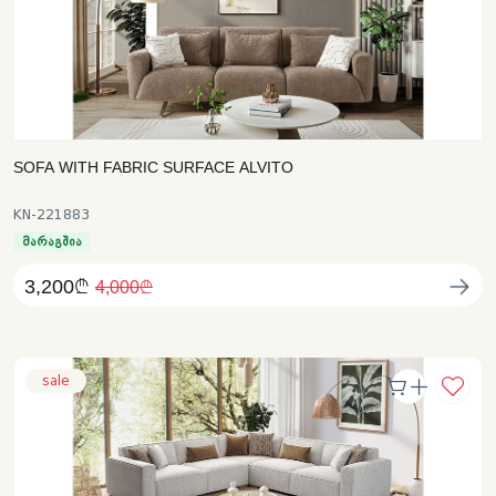
SOFA WITH FABRIC SURFACE ALVITO
KN-221883
მარაგშია
3,200₾
4,000₾
sale