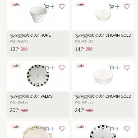
sale
sale
ᲤᲐᲘᲤᲣᲠᲘᲡ ᲗᲐᲡᲘ HOPE
ᲤᲐᲘᲤᲣᲠᲘᲡ ᲗᲐᲡᲘ CHOPIN GOLD
PRL-369241
PRL-084319
13₾
14₾
26₾
29₾
sale
sale
ᲤᲐᲘᲤᲣᲠᲘᲡ ᲗᲐᲡᲘ PALMS
ᲤᲐᲘᲤᲣᲠᲘᲡ ᲗᲐᲡᲘ CHOPIN GOLD
PRL-369156
PRL-084333
20₾
24₾
40₾
48₾
sale
sale