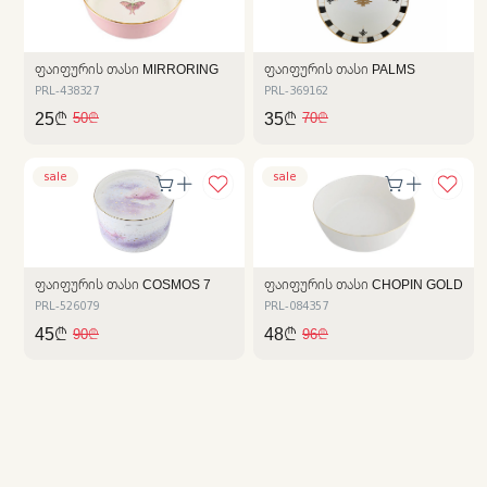
ᲤᲐᲘᲤᲣᲠᲘᲡ ᲗᲐᲡᲘ MIRRORING
ᲤᲐᲘᲤᲣᲠᲘᲡ ᲗᲐᲡᲘ PALMS
PRL-438327
PRL-369162
25₾
35₾
50₾
70₾
sale
sale
ᲤᲐᲘᲤᲣᲠᲘᲡ ᲗᲐᲡᲘ COSMOS 7
ᲤᲐᲘᲤᲣᲠᲘᲡ ᲗᲐᲡᲘ CHOPIN GOLD
PRL-526079
PRL-084357
45₾
48₾
90₾
96₾