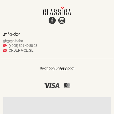
ᲙᲝᲜᲢᲐᲥᲢᲘ
ᲪᲮᲔᲚᲘ ᲮᲐᲖᲘ
(+995) 591 40 80 93
ORDER@CL.GE
ᲛᲝᲫᲔᲑᲜᲔ ᲡᲘᲢᲧᲕᲔᲑᲘᲗ