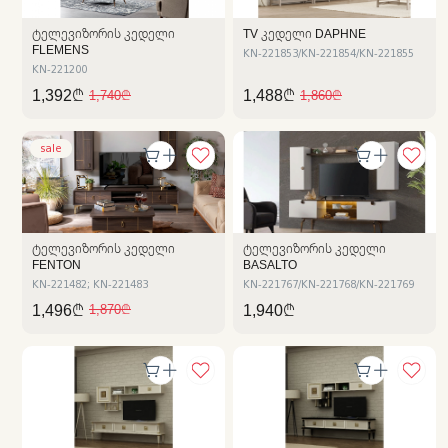
ᲢᲔᲚᲔᲕᲘᲖᲝᲠᲘᲡ ᲙᲔᲓᲔᲚᲘ
TV ᲙᲔᲓᲔᲚᲘ DAPHNE
FLEMENS
KN-221853/KN-221854/KN-221855
KN-221200
1,392₾
1,488₾
1,740₾
1,860₾
sale
ᲢᲔᲚᲔᲕᲘᲖᲝᲠᲘᲡ ᲙᲔᲓᲔᲚᲘ
ᲢᲔᲚᲔᲕᲘᲖᲝᲠᲘᲡ ᲙᲔᲓᲔᲚᲘ
FENTON
BASALTO
KN-221482; KN-221483
KN-221767/KN-221768/KN-221769
1,496₾
1,940₾
1,870₾