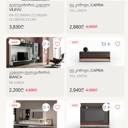
ᲢᲔᲚᲔᲕᲘᲖᲝᲠᲘᲡ ᲙᲔᲓᲔᲚᲘ
ᲢᲕ ᲙᲝᲛᲝᲓᲘ, CAPRIA
VILEVU
YOL-290075
KN-221380/KN-221381/KN-
221382/KN-221383
3,830₾
2,880₾
4,800₾
sale
sale
ᲢᲕ ᲙᲝᲛᲝᲓᲘ, CAPRIA
ᲙᲔᲓᲔᲚᲘ ᲢᲔᲚᲔᲕᲘᲖᲝᲠᲘᲡ
BIANCA
YOL-290074
RE-239015
2,200₾
2,940₾
4,800₾
4,900₾
sale
sale