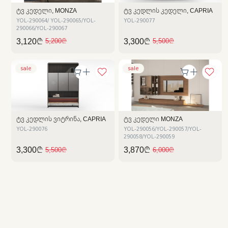
ᲢᲕ ᲙᲔᲓᲔᲚᲘ, MONZA
ᲢᲕ ᲙᲔᲓᲚᲘᲡ ᲙᲔᲓᲔᲚᲘ, CAPRIA
YOL-290064/ YOL-290065/YOL-
YOL-290077
290066/YOL-290067
3,120₾
3,300₾
5,200₾
5,500₾
sale
sale
ᲢᲕ ᲙᲔᲓᲚᲘᲡ ᲕᲘᲢᲠᲘᲜᲐ, CAPRIA
ᲢᲕ ᲙᲔᲓᲔᲚᲘ MONZA
YOL-290076
YOL-290056/YOL-290057/YOL-
290058/YOL-290059
3,300₾
3,870₾
5,500₾
6,000₾