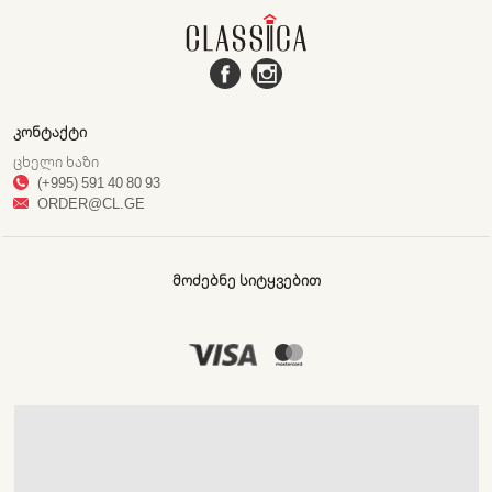
ᲙᲝᲜᲢᲐᲥᲢᲘ
ᲪᲮᲔᲚᲘ ᲮᲐᲖᲘ
(+995) 591 40 80 93
ORDER@CL.GE
ᲛᲝᲫᲔᲑᲜᲔ ᲡᲘᲢᲧᲕᲔᲑᲘᲗ