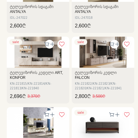
ᲢᲔᲚᲔᲕᲘᲖᲝᲠᲘᲡ ᲡᲓᲐᲒᲐᲛᲘ
ᲢᲔᲚᲔᲕᲘᲖᲝᲠᲘᲡ ᲡᲓᲐᲒᲐᲛᲘ
ANTALYA
ANTALYA
IDL-247022
IDL-247018
2,600₾
2,600₾
sale
sale
ᲢᲔᲚᲔᲕᲘᲖᲝᲠᲘᲡ ᲙᲔᲓᲔᲚᲘ ART,
ᲢᲔᲚᲔᲕᲘᲖᲝᲠᲘᲡ ᲙᲔᲓᲚᲘ
KONFOR
FALCON
KN-221815/KN-221814/KN-
KN-221822/KN-221823/KN-
221813/KN-221840
221820/KN-221821/KN-221841
2,696₾
2,800₾
3,370₾
3,500₾
sale