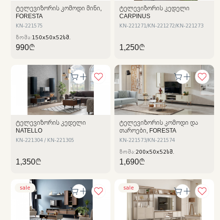
ᲢᲔᲚᲔᲕᲘᲖᲝᲠᲘᲡ ᲙᲝᲛᲝᲓᲘ ᲛᲘᲜᲘ,
ᲢᲔᲚᲔᲕᲘᲖᲝᲠᲘᲡ ᲙᲔᲓᲔᲚᲘ
FORESTA
CARPINUS
KN-221575
KN-221271/KN-221272/KN-221273
ზომა:
150x50x52სმ.
990₾
1,250₾
ᲢᲔᲚᲔᲕᲘᲖᲝᲠᲘᲡ ᲙᲔᲓᲔᲚᲘ
ᲢᲔᲚᲔᲕᲘᲖᲝᲠᲘᲡ ᲙᲝᲛᲝᲓᲘ ᲓᲐ
NATELLO
ᲗᲐᲠᲝᲔᲑᲘ, FORESTA
KN-221304 / KN-221305
KN-221573/KN-221574
ზომა:
200x50x52სმ.
1,350₾
1,690₾
sale
sale