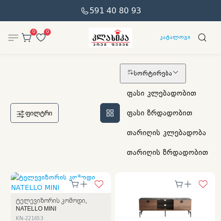
591 40 80 93
0
0
კატალოგი
ᲩᲐᲛᲝᲨᲚᲐ
სორტირება
ფასი კლებადობით
ფასი ზრდადობით
ᲤᲘᲚᲢᲠᲘ
თარიღის კლებადობა
თარიღის ზრდადობით
ᲢᲔᲚᲔᲕᲘᲖᲝᲠᲘᲡ ᲙᲝᲛᲝᲓᲘ,
NATELLO MINI
KN-221653