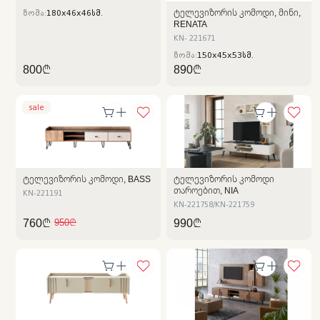
ᲢᲔᲚᲔᲕᲘᲖᲝᲠᲘᲡ ᲙᲝᲛᲝᲓᲘ, ᲛᲘᲜᲘ,
ზომა:
180x46x46სმ.
RENATA
KN- 221671
ზომა:
150x45x53სმ.
800₾
890₾
sale
ᲢᲔᲚᲔᲕᲘᲖᲝᲠᲘᲡ ᲙᲝᲛᲝᲓᲘ, BASS
ᲢᲔᲚᲔᲕᲘᲖᲝᲠᲘᲡ ᲙᲝᲛᲝᲓᲘ
ᲗᲐᲠᲝᲔᲑᲘᲗ, NIA
KN-221191
KN-221758/KN-221759
760₾
990₾
950₾