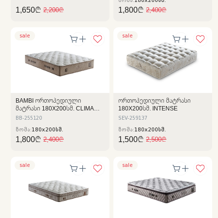
ზომა:
180x200სმ.
1,650₾
1,800₾
2,200₾
2,400₾
sale
sale
BAMBI ᲝᲠᲗᲝᲞᲔᲓᲘᲣᲚᲘ
ᲝᲠᲗᲝᲞᲔᲓᲘᲣᲚᲘ ᲛᲐᲢᲠᲐᲡᲘ
ᲛᲐᲢᲠᲐᲡᲘ 180X200ᲡᲛ. CLIMA
180X200ᲡᲛ. INTENSE
NATURAL
BB-255120
SEV-259137
ზომა:
180x200სმ.
ზომა:
180x200სმ.
1,800₾
1,500₾
2,400₾
2,500₾
sale
sale