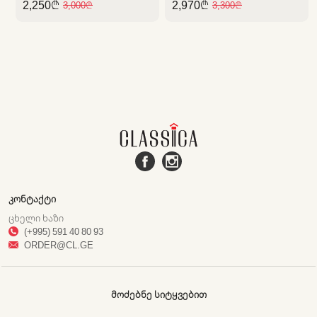
2,250₾
2,970₾
3,000₾
3,300₾
ᲙᲝᲜᲢᲐᲥᲢᲘ
ᲪᲮᲔᲚᲘ ᲮᲐᲖᲘ
(+995) 591 40 80 93
ORDER@CL.GE
ᲛᲝᲫᲔᲑᲜᲔ ᲡᲘᲢᲧᲕᲔᲑᲘᲗ