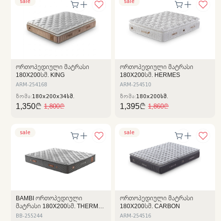
sale
sale
ᲝᲠᲗᲝᲞᲔᲓᲘᲣᲚᲘ ᲛᲐᲢᲠᲐᲡᲘ
ᲝᲠᲗᲝᲞᲔᲓᲘᲣᲚᲘ ᲛᲐᲢᲠᲐᲡᲘ
180X200ᲡᲛ. KING
180X200ᲡᲛ. HERMES
ARM-254168
ARM-254510
ზომა:
180x200x34სმ.
ზომა:
180x200სმ.
1,350₾
1,395₾
1,800₾
1,860₾
sale
sale
BAMBI ᲝᲠᲗᲝᲞᲔᲓᲘᲣᲚᲘ
ᲝᲠᲗᲝᲞᲔᲓᲘᲣᲚᲘ ᲛᲐᲢᲠᲐᲡᲘ
ᲛᲐᲢᲠᲐᲡᲘ 180X200ᲡᲛ. THERMO
180X200ᲡᲛ. CARBON
CONTROL
BB-255244
ARM-254516