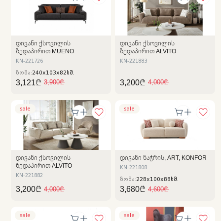
ᲓᲘᲕᲐᲜᲘ ᲥᲡᲝᲕᲘᲚᲘᲡ
ᲓᲘᲕᲐᲜᲘ ᲥᲡᲝᲕᲘᲚᲘᲡ
ᲖᲔᲓᲐᲞᲘᲠᲘᲗ MUENO
ᲖᲔᲓᲐᲞᲘᲠᲘᲗ ALVITO
KN-221726
KN-221883
ზომა:
240x103x82სმ.
3,121₾
3,200₾
3,900₾
4,000₾
sale
sale
ᲓᲘᲕᲐᲜᲘ ᲥᲡᲝᲕᲘᲚᲘᲡ
ᲓᲘᲕᲐᲜᲘ ᲜᲐᲭᲠᲘᲡ, ART, KONFOR
ᲖᲔᲓᲐᲞᲘᲠᲘᲗ ALVITO
KN-221808
KN-221882
ზომა:
228x100x88სმ.
3,200₾
3,680₾
4,000₾
4,600₾
sale
sale