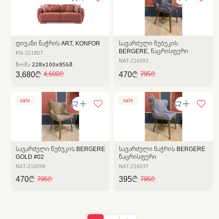
ᲓᲘᲕᲐᲜᲘ ᲜᲐᲭᲠᲘᲡ ART, KONFOR
ᲡᲐᲕᲐᲠᲫᲔᲚᲘ ᲜᲣᲑᲣᲙᲘᲡ
BERGERE, ᲜᲐᲪᲠᲘᲡᲤᲔᲠᲘ
KN-221807
NAT-216093
ზომა:
228x100x85სმ.
3,680₾
470₾
4,600₾
795₾
sale
sale
ᲡᲐᲕᲐᲠᲫᲔᲚᲘ ᲜᲣᲑᲣᲙᲘᲡ BERGERE
ᲡᲐᲕᲐᲠᲫᲔᲚᲘ ᲜᲐᲭᲠᲘᲡ BERGERE
GOLD #02
ᲜᲐᲪᲠᲘᲡᲤᲔᲠᲘ
NAT-216094
NAT-216037
470₾
395₾
795₾
795₾