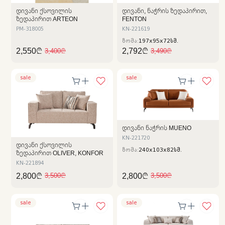
ᲓᲘᲕᲐᲜᲘ ᲥᲡᲝᲕᲘᲚᲘᲡ
ᲓᲘᲕᲐᲜᲘ, ᲜᲐᲭᲠᲘᲡ ᲖᲔᲓᲐᲞᲘᲠᲘᲗ,
ᲖᲔᲓᲐᲞᲘᲠᲘᲗ ARTEON
FENTON
PM-318005
KN-221619
ზომა:
197x95x72სმ.
2,550₾
2,792₾
3,400₾
3,490₾
sale
sale
ᲓᲘᲕᲐᲜᲘ ᲜᲐᲭᲠᲘᲡ MUENO
KN-221720
ᲓᲘᲕᲐᲜᲘ ᲥᲡᲝᲕᲘᲚᲘᲡ
ზომა:
240x103x82სმ.
ᲖᲔᲓᲐᲞᲘᲠᲘᲗ OLIVER, KONFOR
KN-221894
2,800₾
2,800₾
3,500₾
3,500₾
sale
sale