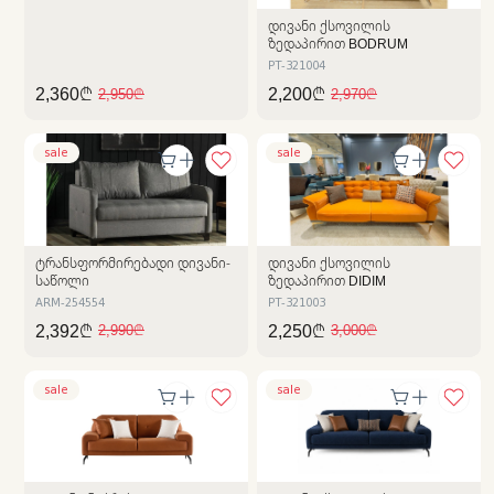
ᲓᲘᲕᲐᲜᲘ ᲥᲡᲝᲕᲘᲚᲘᲡ
ᲖᲔᲓᲐᲞᲘᲠᲘᲗ BODRUM
PT-321004
2,360₾
2,200₾
2,950₾
2,970₾
sale
sale
ᲢᲠᲐᲜᲡᲤᲝᲠᲛᲘᲠᲔᲑᲐᲓᲘ ᲓᲘᲕᲐᲜᲘ-
ᲓᲘᲕᲐᲜᲘ ᲥᲡᲝᲕᲘᲚᲘᲡ
ᲡᲐᲬᲝᲚᲘ
ᲖᲔᲓᲐᲞᲘᲠᲘᲗ DIDIM
ARM-254554
PT-321003
2,392₾
2,250₾
2,990₾
3,000₾
sale
sale