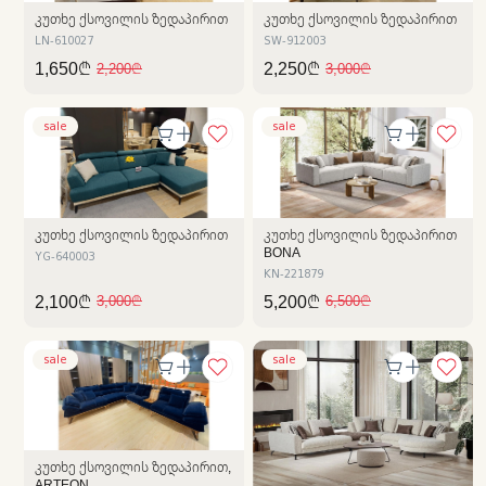
ᲙᲣᲗᲮᲔ ᲥᲡᲝᲕᲘᲚᲘᲡ ᲖᲔᲓᲐᲞᲘᲠᲘᲗ
ᲙᲣᲗᲮᲔ ᲥᲡᲝᲕᲘᲚᲘᲡ ᲖᲔᲓᲐᲞᲘᲠᲘᲗ
LN-610027
SW-912003
1,650₾
2,250₾
2,200₾
3,000₾
sale
sale
ᲙᲣᲗᲮᲔ ᲥᲡᲝᲕᲘᲚᲘᲡ ᲖᲔᲓᲐᲞᲘᲠᲘᲗ
ᲙᲣᲗᲮᲔ ᲥᲡᲝᲕᲘᲚᲘᲡ ᲖᲔᲓᲐᲞᲘᲠᲘᲗ
BONA
YG-640003
KN-221879
2,100₾
5,200₾
3,000₾
6,500₾
sale
sale
ᲙᲣᲗᲮᲔ ᲥᲡᲝᲕᲘᲚᲘᲡ ᲖᲔᲓᲐᲞᲘᲠᲘᲗ,
ARTEON