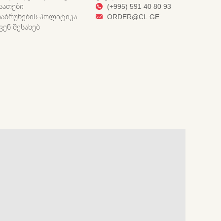
ᲐᲐᲗᲔᲑᲘ
(+995) 591 40 80 93
ᲐᲑᲠᲣᲜᲔᲑᲘᲡ ᲞᲝᲚᲘᲢᲘᲙᲐ
ORDER@CL.GE
ᲕᲔᲜ ᲨᲔᲡᲐᲮᲔᲑ