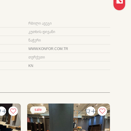
ᲠᲑᲘᲚᲘ ᲐᲕᲔᲯᲘ
ᲙᲣᲗᲮᲘᲡ ᲓᲘᲕᲐᲜᲘ
ᲜᲐᲭᲔᲠᲘ
WWW.KONFOR.COM.TR
ᲗᲣᲠᲥᲔᲗᲘ
KN
sale