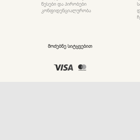
ᲬᲔᲡᲔᲑᲘ ᲓᲐ ᲞᲘᲠᲝᲑᲔᲑᲘ
Ს
ᲙᲝᲜᲤᲘᲓᲔᲜᲪᲘᲐᲚᲣᲠᲝᲑᲐ
Დ
Ჩ
ᲛᲝᲫᲔᲑᲜᲔ ᲡᲘᲢᲧᲕᲔᲑᲘᲗ