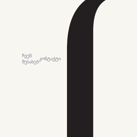
ᲩᲕᲔᲜ
ᲙᲝᲜᲢᲐᲥᲢᲘ
ᲨᲔᲡᲐᲮᲔᲑ