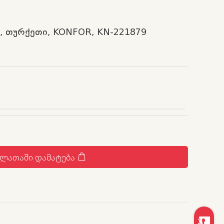
7, თურქეთი, KONFOR, KN-221879
ᲐᲚᲐᲗᲐᲨᲘ ᲓᲐᲛᲐᲢᲔᲑᲐ