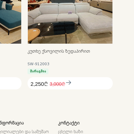
ᲙᲣᲗᲮᲔ ᲥᲡᲝᲕᲘᲚᲘᲡ ᲖᲔᲓᲐᲞᲘᲠᲘᲗ
SW-912003
მარაგშია
2,250₾
3,000₾
ᲜᲤᲝᲠᲛᲐᲪᲘᲐ
ᲙᲝᲜᲢᲐᲥᲢᲘ
ᲘᲚᲘᲐᲚᲔᲑᲘ ᲓᲐ ᲡᲐᲛᲣᲨᲐᲝ
ᲪᲮᲔᲚᲘ ᲮᲐᲖᲘ