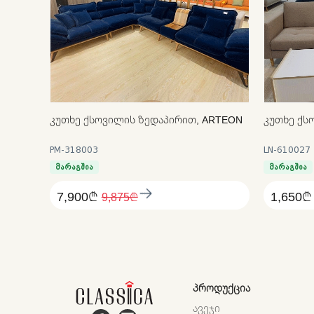
ᲙᲣᲗᲮᲔ ᲥᲡᲝᲕᲘᲚᲘᲡ ᲖᲔᲓᲐᲞᲘᲠᲘᲗ, ARTEON
ᲙᲣᲗᲮᲔ ᲥᲡ
PM-318003
LN-610027
მარაგშია
მარაგშია
7,900₾
1,650₾
9,875₾
ᲞᲠᲝᲓᲣᲥᲪᲘᲐ
ᲐᲕᲔᲯᲘ