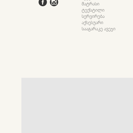
ᲛᲐᲢᲠᲐᲡᲘ
ᲢᲔᲥᲡᲢᲘᲚᲘ
ᲡᲔᲠᲕᲘᲠᲔᲑᲐ
ᲐᲥᲡᲔᲡᲣᲐᲠᲘ
ᲡᲐᲐᲒᲐᲠᲐᲙᲔ ᲐᲕᲔᲯᲘ