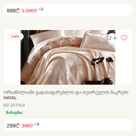
998₾
1,330₾
sale
ᲝᲠᲡᲐᲬᲝᲚᲘᲐᲜᲘ ᲒᲐᲓᲐᲡᲐᲤᲐᲠᲔᲑᲚᲘᲡ ᲓᲐ ᲗᲔᲗᲠᲔᲣᲚᲘᲡ ᲜᲐᲙᲠᲔᲑᲘ
HAYAL
ELT-257310
მარაგშია
299₾
398₾