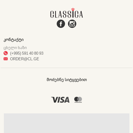
ᲙᲝᲜᲢᲐᲥᲢᲘ
ᲪᲮᲔᲚᲘ ᲮᲐᲖᲘ
(+995) 591 40 80 93
ORDER@CL.GE
ᲛᲝᲫᲔᲑᲜᲔ ᲡᲘᲢᲧᲕᲔᲑᲘᲗ