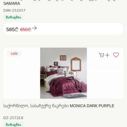
SAMARA
DAN-252057
მარაგშია
585₾
650₾
sale
ᲡᲐᲥᲝᲠᲬᲘᲚᲝ, ᲡᲐᲡᲐᲩᲣᲥᲠᲔ ᲜᲐᲙᲠᲔᲑᲘ MONICA DARK PURPLE
ELT-257218
მარაგშია