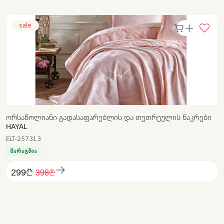
sale
ᲝᲠᲡᲐᲬᲝᲚᲘᲐᲜᲘ ᲒᲐᲓᲐᲡᲐᲤᲐᲠᲔᲑᲚᲘᲡ ᲓᲐ ᲗᲔᲗᲠᲔᲣᲚᲘᲡ ᲜᲐᲙᲠᲔᲑᲘ
HAYAL
ELT-257313
მარაგშია
299₾
398₾