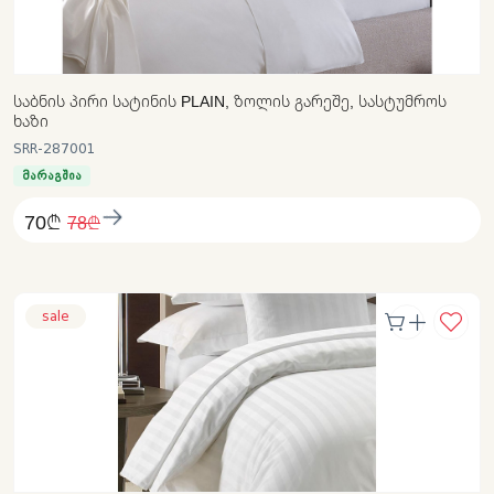
ᲡᲐᲑᲜᲘᲡ ᲞᲘᲠᲘ ᲡᲐᲢᲘᲜᲘᲡ PLAIN, ᲖᲝᲚᲘᲡ ᲒᲐᲠᲔᲨᲔ, ᲡᲐᲡᲢᲣᲛᲠᲝᲡ
ᲮᲐᲖᲘ
SRR-287001
მარაგშია
70₾
78₾
sale