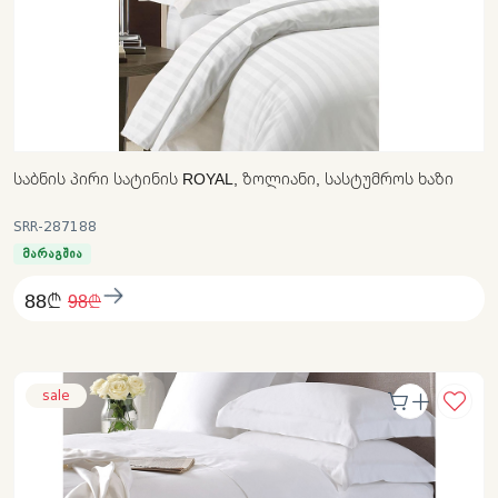
ᲡᲐᲑᲜᲘᲡ ᲞᲘᲠᲘ ᲡᲐᲢᲘᲜᲘᲡ ROYAL, ᲖᲝᲚᲘᲐᲜᲘ, ᲡᲐᲡᲢᲣᲛᲠᲝᲡ ᲮᲐᲖᲘ
SRR-287188
მარაგშია
88₾
98₾
sale