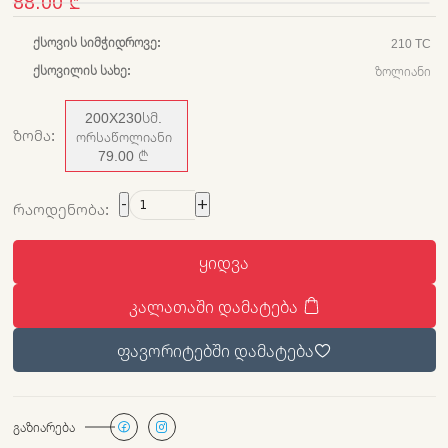
88.00 ₾
ᲥᲡᲝᲕᲘᲡ ᲡᲘᲛᲭᲘᲓᲠᲝᲕᲔ:
210 TC
ᲥᲡᲝᲕᲘᲚᲘᲡ ᲡᲐᲮᲔ:
ᲖᲝᲚᲘᲐᲜᲘ
200X230ᲡᲛ.
ᲖᲝᲛᲐ:
ᲝᲠᲡᲐᲬᲝᲚᲘᲐᲜᲘ
79.00 ₾
-
+
ᲠᲐᲝᲓᲔᲜᲝᲑᲐ:
ᲧᲘᲓᲕᲐ
ᲙᲐᲚᲐᲗᲐᲨᲘ ᲓᲐᲛᲐᲢᲔᲑᲐ
ᲤᲐᲕᲝᲠᲘᲢᲔᲑᲨᲘ ᲓᲐᲛᲐᲢᲔᲑᲐ
ᲒᲐᲖᲘᲐᲠᲔᲑᲐ