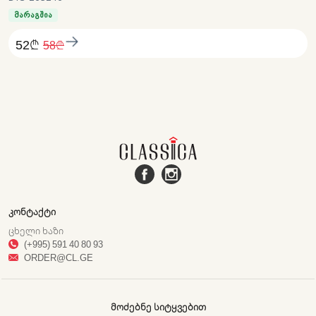
მარაგშია
52₾
58₾
ᲙᲝᲜᲢᲐᲥᲢᲘ
ᲪᲮᲔᲚᲘ ᲮᲐᲖᲘ
(+995) 591 40 80 93
ORDER@CL.GE
ᲛᲝᲫᲔᲑᲜᲔ ᲡᲘᲢᲧᲕᲔᲑᲘᲗ