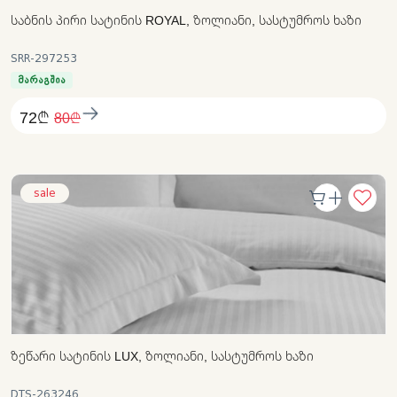
ᲡᲐᲑᲜᲘᲡ ᲞᲘᲠᲘ ᲡᲐᲢᲘᲜᲘᲡ ROYAL, ᲖᲝᲚᲘᲐᲜᲘ, ᲡᲐᲡᲢᲣᲛᲠᲝᲡ ᲮᲐᲖᲘ
SRR-297253
მარაგშია
72₾
80₾
sale
ᲖᲔᲬᲐᲠᲘ ᲡᲐᲢᲘᲜᲘᲡ LUX, ᲖᲝᲚᲘᲐᲜᲘ, ᲡᲐᲡᲢᲣᲛᲠᲝᲡ ᲮᲐᲖᲘ
DTS-263246