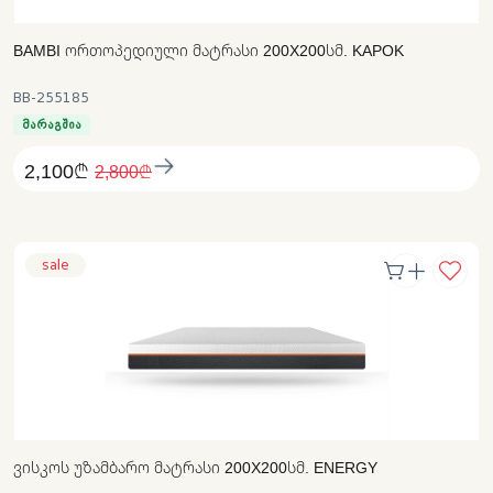
BAMBI ᲝᲠᲗᲝᲞᲔᲓᲘᲣᲚᲘ ᲛᲐᲢᲠᲐᲡᲘ 200X200ᲡᲛ. KAPOK
BB-255185
მარაგშია
2,100₾
2,800₾
sale
ᲕᲘᲡᲙᲝᲡ ᲣᲖᲐᲛᲑᲐᲠᲝ ᲛᲐᲢᲠᲐᲡᲘ 200X200ᲡᲛ. ENERGY