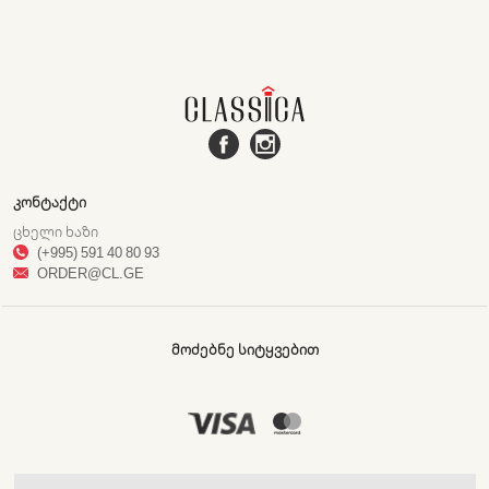
ᲙᲝᲜᲢᲐᲥᲢᲘ
ᲪᲮᲔᲚᲘ ᲮᲐᲖᲘ
(+995) 591 40 80 93
ORDER@CL.GE
ᲛᲝᲫᲔᲑᲜᲔ ᲡᲘᲢᲧᲕᲔᲑᲘᲗ