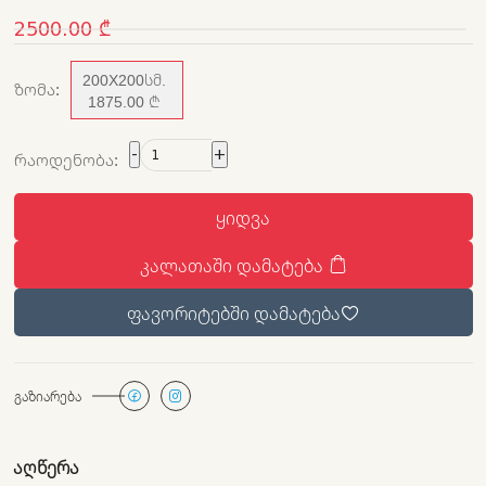
2500.00 ₾
200X200ᲡᲛ.
ᲖᲝᲛᲐ:
1875.00 ₾
-
+
ᲠᲐᲝᲓᲔᲜᲝᲑᲐ:
ᲧᲘᲓᲕᲐ
ᲙᲐᲚᲐᲗᲐᲨᲘ ᲓᲐᲛᲐᲢᲔᲑᲐ
ᲤᲐᲕᲝᲠᲘᲢᲔᲑᲨᲘ ᲓᲐᲛᲐᲢᲔᲑᲐ
ᲒᲐᲖᲘᲐᲠᲔᲑᲐ
ᲐᲦᲬᲔᲠᲐ