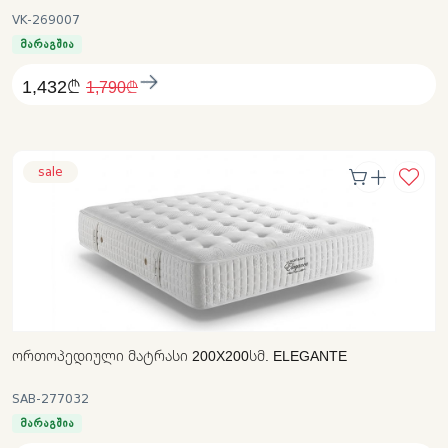
VK-269007
მარაგშია
1,432₾
1,790₾
sale
ᲝᲠᲗᲝᲞᲔᲓᲘᲣᲚᲘ ᲛᲐᲢᲠᲐᲡᲘ 200X200ᲡᲛ. ELEGANTE
SAB-277032
მარაგშია