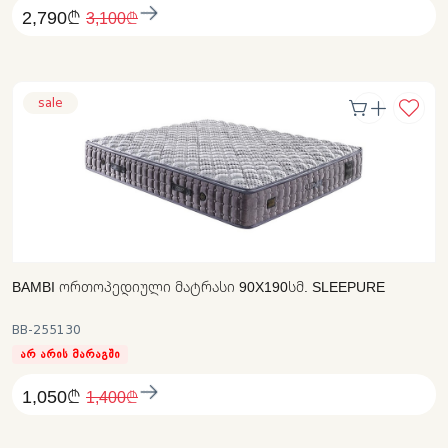
2,790₾
3,100₾
sale
BAMBI ᲝᲠᲗᲝᲞᲔᲓᲘᲣᲚᲘ ᲛᲐᲢᲠᲐᲡᲘ 90X190ᲡᲛ. SLEEPURE
BB-255130
არ არის მარაგში
1,050₾
1,400₾