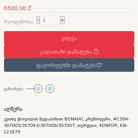
6500.00 ₾
-
+
ᲠᲐᲝᲓᲔᲜᲝᲑᲐ:
ᲧᲘᲓᲕᲐ
ᲙᲐᲚᲐᲗᲐᲨᲘ ᲓᲐᲛᲐᲢᲔᲑᲐ
ᲤᲐᲕᲝᲠᲘᲢᲔᲑᲨᲘ ᲓᲐᲛᲐᲢᲔᲑᲐ
ᲒᲐᲖᲘᲐᲠᲔᲑᲐ
ᲐᲦᲬᲔᲠᲐ
კუთხე ქსოვილის ზედაპირით BONA(4), კრემისფერი, #C504-
307005/307043/307009/307007, თურქეთი, KONFOR, KN-
221879