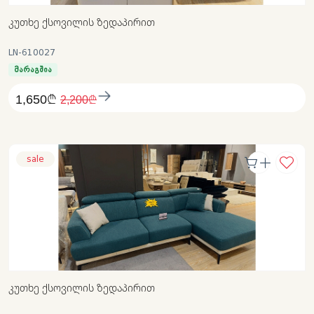
ᲙᲣᲗᲮᲔ ᲥᲡᲝᲕᲘᲚᲘᲡ ᲖᲔᲓᲐᲞᲘᲠᲘᲗ
LN-610027
მარაგშია
1,650₾
2,200₾
sale
ᲙᲣᲗᲮᲔ ᲥᲡᲝᲕᲘᲚᲘᲡ ᲖᲔᲓᲐᲞᲘᲠᲘᲗ