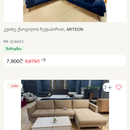
ᲙᲣᲗᲮᲔ ᲥᲡᲝᲕᲘᲚᲘᲡ ᲖᲔᲓᲐᲞᲘᲠᲘᲗ, ARTEON
PM-318003
მარაგშია
7,900₾
9,875₾
sale