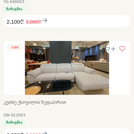
YG-640003
მარაგშია
2,100₾
3,000₾
sale
ᲙᲣᲗᲮᲔ ᲥᲡᲝᲕᲘᲚᲘᲡ ᲖᲔᲓᲐᲞᲘᲠᲘᲗ
SW-912003
მარაგშია