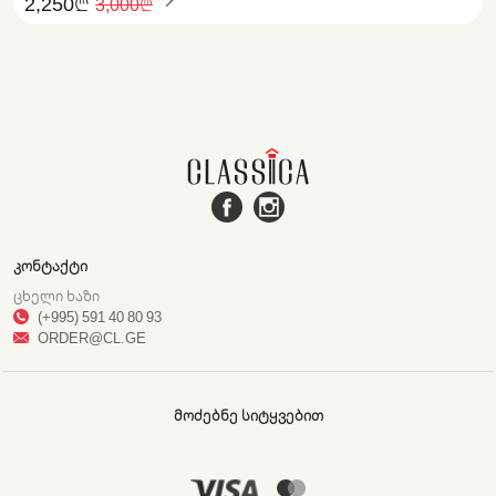
2,250₾
3,000₾
ᲙᲝᲜᲢᲐᲥᲢᲘ
ᲪᲮᲔᲚᲘ ᲮᲐᲖᲘ
(+995) 591 40 80 93
ORDER@CL.GE
ᲛᲝᲫᲔᲑᲜᲔ ᲡᲘᲢᲧᲕᲔᲑᲘᲗ